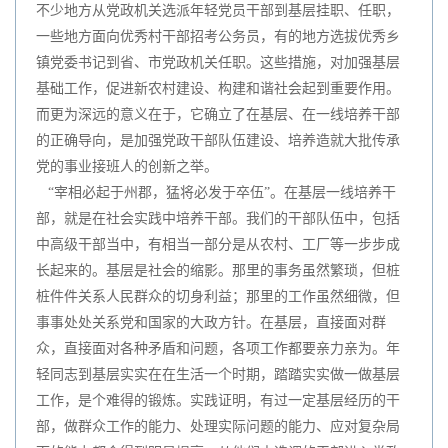
不少地方从党政机关选派年轻党员干部到基层挂职、任职，
一些地方面向优秀村干部招考公务员，有的地方选拔优秀乡
镇党委书记到省、市党政机关任职。这些措施，对加强基层
基础工作，促进新农村建设、构建和谐社会起到重要作用。
而更为深远的意义在于，它确立了在基层、在一线培养干部
的正确导向，是加强党政干部队伍建设、培养造就大批传承
党的事业接班人的创新之举。
“宰相必起于州郡，猛将必发于卒伍”。在基层一线培养干
部，就是在社会实践中培养干部。我们的干部队伍中，包括
中高级干部当中，有相当一部分是从农村、工厂等一步步成
长起来的。基层是社会的缩影。那里的事务虽然繁琐，但桩
桩件件关系人民群众的切身利益；那里的工作虽然细微，但
事事处处关系党和国家的大政方针。在基层，直接面对群
众，直接面对各种矛盾和问题，各项工作都要亲力亲为。年
轻同志到基层实实在在生活一个时期，踏踏实实做一做基层
工作，是个难得的锻炼。实践证明，有过一定基层经历的干
部，做群众工作的能力、处理实际问题的能力、应对复杂局