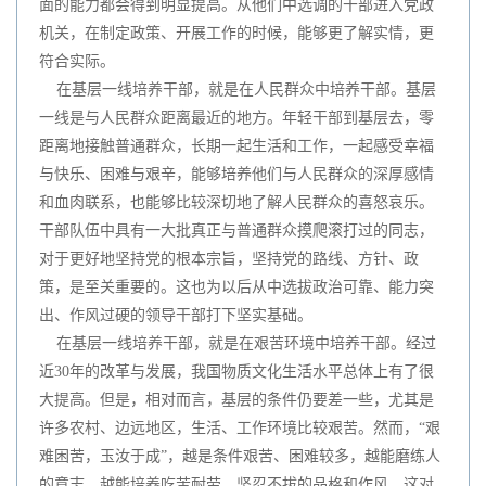
面的能力都会得到明显提高。从他们中选调的干部进入党政
机关，在制定政策、开展工作的时候，能够更了解实情，更
符合实际。
在基层一线培养干部，就是在人民群众中培养干部。基层
一线是与人民群众距离最近的地方。年轻干部到基层去，零
距离地接触普通群众，长期一起生活和工作，一起感受幸福
与快乐、困难与艰辛，能够培养他们与人民群众的深厚感情
和血肉联系，也能够比较深切地了解人民群众的喜怒哀乐。
干部队伍中具有一大批真正与普通群众摸爬滚打过的同志，
对于更好地坚持党的根本宗旨，坚持党的路线、方针、政
策，是至关重要的。这也为以后从中选拔政治可靠、能力突
出、作风过硬的领导干部打下坚实基础。
在基层一线培养干部，就是在艰苦环境中培养干部。经过
近30年的改革与发展，我国物质文化生活水平总体上有了很
大提高。但是，相对而言，基层的条件仍要差一些，尤其是
许多农村、边远地区，生活、工作环境比较艰苦。然而，“艰
难困苦，玉汝于成”，越是条件艰苦、困难较多，越能磨练人
的意志，越能培养吃苦耐劳、坚忍不拔的品格和作风，这对