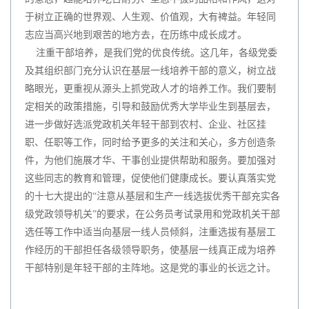
于树立正确的世界观、人生观、价值观，大有裨益。年轻同
志应当高兴地到艰苦的地方去，在历练中成长成才。
注重干部培养，是我们党的优良传统。这几年，各级党委
及其组织部门充分认识在基层一线培养干部的意义，树立战
略眼光，更重视从源头上抓党政人才的培养工作。我们要制
定相关的政策措施，引导和鼓励优秀大学毕业生到基层去，
进一步做好选派党政机关年轻干部到农村、企业、社区挂
职、任职等工作，同时给予更多的关注和关心，多方创造条
件，为他们施展才华、干事创业提供帮助和服务。要加强对
这些同志的教育和管理，促使他们健康成长。要认真落实党
的十七大提出的“注意从基层和生产一线选拔优秀干部充实各
级党政领导机关”的要求，在公务员考试录用和党政机关干部
选任等工作中适当向基层一线人员倾斜，注重选拔有基层工
作经历的干部担任各级领导职务，使基层一线真正成为培养
干部特别是年轻干部的主阵地。这是党的事业的长远之计。