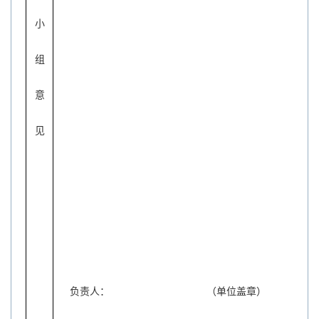
小
组
意
见
负责人：
（单位盖章）