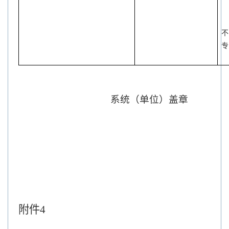
不
专
系统（单位）盖章
附件
4