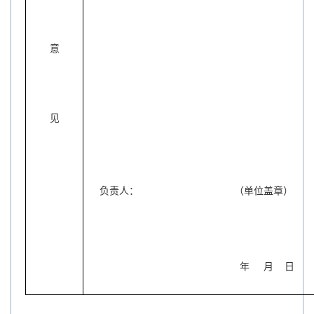
意
见
负责人：
（单位盖章）
年
月
日