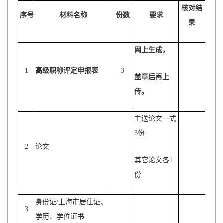
核对结
序号
材料名称
份数
要求
果
网上生成，
1
高级职称评定申报表
3
盖章后再上
传。
主送论文一式
3
份
2
论文
其它论文各
1
份
身份证
/
上海市居住证、
3
学历、学位证书