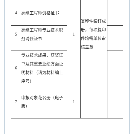
4
高级工程师资格证书
复印件装订成
册，每项复印
高级工程师专业技术职
5
1
件均需单位审
务聘任证书
核盖章
专业技术成果、获奖证
书及其重要业绩方面证
6
明材料（请为材料编上
序号）
申报对象花名册（电子
7
1
版）