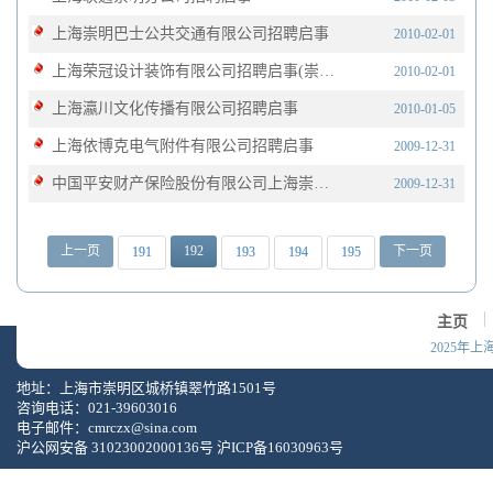
上海崇明巴士公共交通有限公司招聘启事
2010-02-01
上海荣冠设计装饰有限公司招聘启事(崇明)
2010-02-01
上海瀛川文化传播有限公司招聘启事
2010-01-05
上海依博克电气附件有限公司招聘启事
2009-12-31
中国平安财产保险股份有限公司上海崇明支公司招聘启事
2009-12-31
上一页
192
下一页
191
193
194
195
主页
2025年
地址：上海市崇明区城桥镇翠竹路1501号
咨询电话：021-39603016
电子邮件：
cmrczx@sina.com
沪公网安备 31023002000136号
沪ICP备16030963号