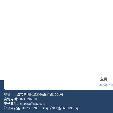
主页
2025年
地址：上海市崇明区城桥镇翠竹路1501号
咨询电话：021-39603016
电子邮件：
cmrczx@sina.com
沪公网安备 31023002000136号
沪ICP备16030963号